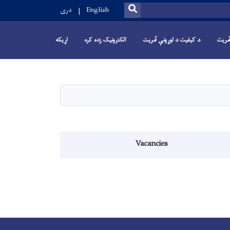
SEARCH
English
دری
 آمریت
د کیفیت د لوړونې آمریت
الکترونیک زده کره
اړیکه
Vacancies