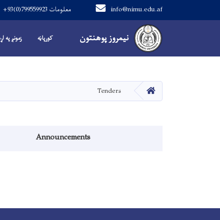
info@nimu.edu.af
+93(0)799559923 معلومات
Main navigation
نیمروز پوهنتون
نیمروز پوهنتون
کورپاڼه
زمونږ په اړ
کور
Tenders
Announcements menu
Announcements