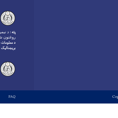
پته :
روغتون شم
د معلومات څ
بریښنالیک :
Footer menu
FAQ
Cop