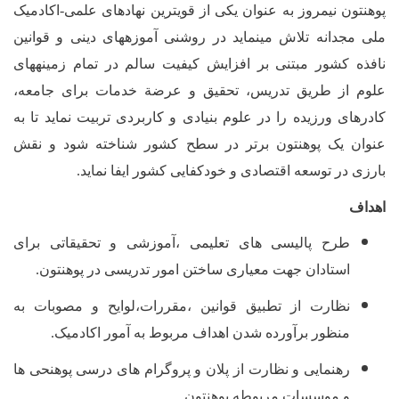
پوهنتون نیمروز به عنوان یکی از قوی­ترین نهادهای علمی-اکادمیک
ملی مجدانه تلاش می­نماید در روشنی آموزه­های دینی و قوانین
نافذه کشور مبتنی بر افزایش کیفیت سالم در تمام زمینه­های
علوم از طریق تدریس، تحقیق و عرضة خدمات برای جامعه،
کادرهای ورزیده را در علوم بنیادی و کاربردی تربیت نماید تا به
عنوان یک پوهنتون برتر در سطح کشور شناخته شود و نقش
بارزی در توسعه اقتصادی و خودکفایی کشور ایفا نماید.
اهداف
طرح پالیسی های تعلیمی ،آموزشی و تحقیقاتی برای
استادان جهت معیاری ساختن امور تدریسی در پوهنتون.
نظارت از تطبیق قوانین ،مقررات،لوایح و مصوبات به
منظور برآورده شدن اهداف مربوط به آمور اکادمیک.
رهنمایی و نظارت از پلان و پروگرام های درسی پوهنحی ها
و موسسات مربوطه پوهنتون.