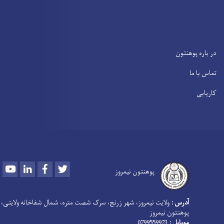
در باره پوهنتون
تماس با ما
کاریابی
Youtube
LinkedIn
Facebook
Twitter
پوهنتون نیمروز
آدرس :
ولایت نیمروز، شهر زرنج، سرک شصت متره، شمال شفاخانه ولایتی،
پوهنتون نیمروز
موبایل :
0799559923