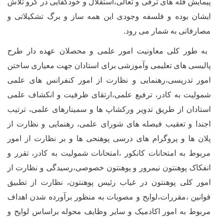
پیمایش قله های ترقی و تعالی،استقلال و خودکفایی در گرو تلاش
ایشان بوده و فلسفه وجودی این همه ساز و برگ تشکیلاتی و
مصارفاتی به شمار می رود.
به طور کلی معاونیت امور علمی و محصلان عهده دار طرح
پالیسی های تعلیمی وآموزشی برای استادان جهت معیاری ساختن
امور تدریسی،رهنمایی و نظارت از امور کنفرانس های علمی
شمولیت به کادر، ترفیع علمی،ارتقای ظرفیت و انکشاف علمی
استادان از طریق تدویر ورکشاپ ها و سمینارهای علمی، ترتیب
اجندا و تعقیب فیصله های شورای علمی، رهنمایی و نظارت از
پلان ها و پروگرام های درسی پوهنحی ها و بر نظارت از امور
مربوط به امتحانات کانکور ،امتحانات شمولیت به کادر، تقرر و
انفکاک پوهنتون نیمرور و پوهنتون خصوصی،رسیدگی و نظارت از
امور کلی پوهنتون در غیاب رئیس پوهنتون، نظارت از تطبیق
قوانین ،مقررات،لوایح و مصوبات به منظور برآورده شدن اهداف
مربوط به امور اکادمیک و سایر وظایف محوله براساس لوایح و