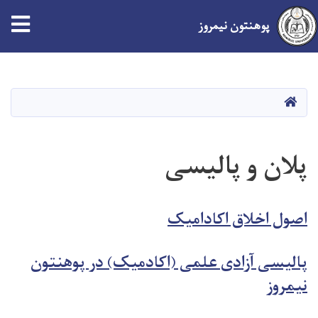
tion
پوهنتون نیمروز
Skip
to
main
صفحه اصلی
content
پلان و پالیسی
ا
ص
ول اخلاق اکادامیک
پالیسی آزادی علمی (اکادمیک) در پوهنتون
نیمروز