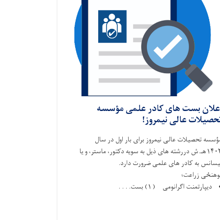
علان بست های کادر علمی مؤسسه
حصیلات عالی نیمروز!
ؤسسه تحصیلات عالی نیمروز برای بار اول در سال
۱۴۰۳هـ.ش دررشته های ذیل به سویه دکتور، ماستر، و یا
یسانس به کادر های علمی ضرورت دارد.
یخ
وهنځی زراعت؛
م
 ديپارتمنت اگرانومی ( ۱) بست. . . .