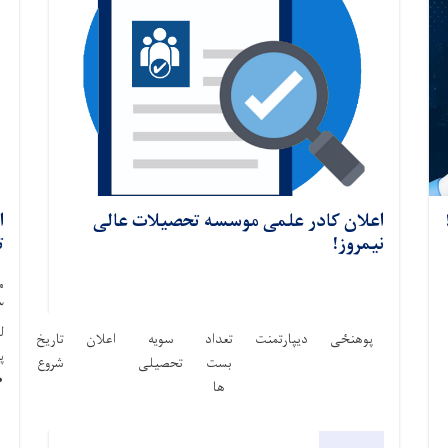
اعلان کادر علمی موسسه تحصیلات عالی
ا
نیمروز!
ت
م
ل
پوهنځی
ديپارتمنت
تعداد
سویه
اعلان
تاریخ
تار
پ
بست
تحصیلی
شروع
خت
•
ها