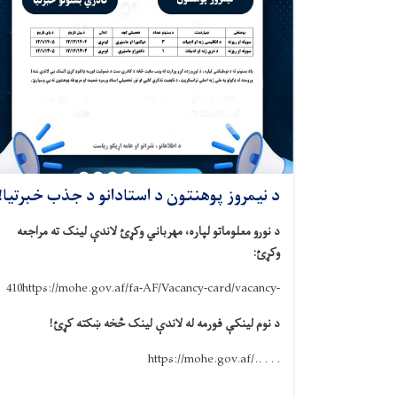
د نیمروز پوهنتون د استادانو د جذب خبرتيا!
د نورو معلوماتو لپاره، مهرباني وکړئ لاندې لینک ته مراجعه
وکړئ:
410
https://mohe.gov.af/fa-AF/Vacancy-card/vacancy-
د نوم لینکې فورمه له لاندې لینک څخه ښکته کړئ!
https://mohe.gov.af/.. . . .