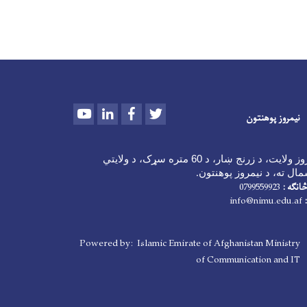
Youtube
LinkedIn
Facebook
Twitter
نیمروز پوهنتون
د نیمروز ولایت، د زرنج ښار، د 60 متره سړک، د ولایتي
ال ته، د نیمروز پوهنتون
.
انګه :
0799559923
info@nimu.edu.af
Powered by: Islamic Emirate of Afghanistan Ministry
of Communication and IT