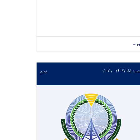
ور...
 ۱۴۰۲/۶/۵ - ۱۶:۳۱
نیمروز