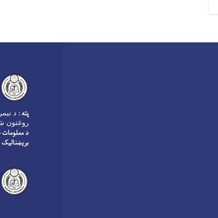
پته :
روغتون شم
د معلومات څ
بریښنالیک :