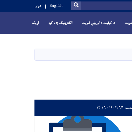
SEARCH
English
دری
 آمریت
د کیفیت د لوړونې آمریت
الکترونیک زده کره
اړیکه
 ۱۴۰۳/۶/۴ - ۱۴:۱۶