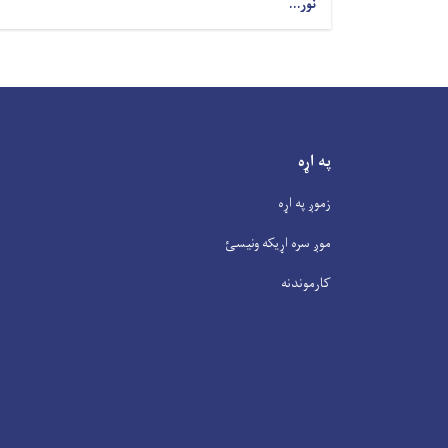
نور...
په اړه
زموږ په اړه
موږ سره اړیکه ونیسئ
کارموندنه