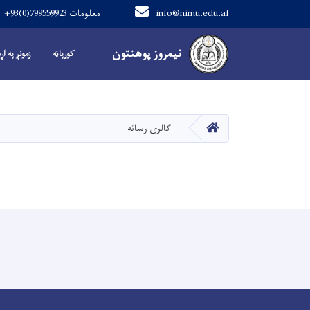
info@nimu.edu.af
+93(0)799559923 معلومات
Main navigation
نیمروز پوهنتون
نیمروز پوهنتون
کورپاڼه
زمونږ په اړ
کور
گالری رسانه