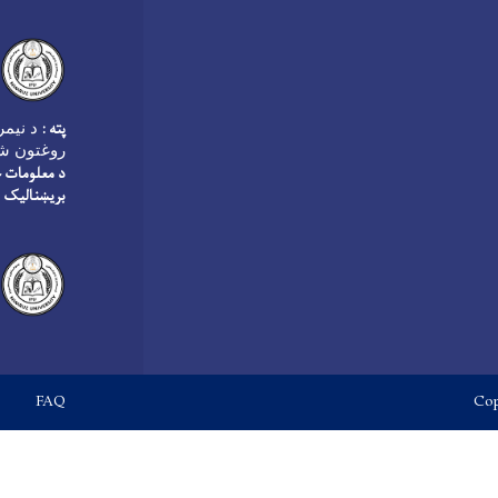
پته :
روغتون شم
د معلومات څ
بریښنالیک :
Footer menu
FAQ
Cop