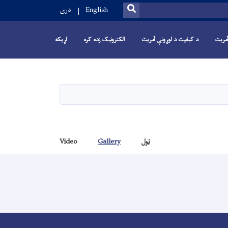
SEARCH
English
دری
 آمریت
د کیفیت د لوړونې آمریت
الکترونیک زده کره
اړیکه
ټول
Gallery
Video